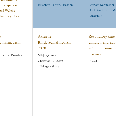
Ekkehart Paditz, Dresden
Barbara Schneider
olle spielen
Dorit Aschmann-M
en? Welche
Landshut
heiten gibt es …
e
Aktuelle
Respiratory care 
chlafmedizin
Kinderschlafmedizin
children and ado
2020
with neuromuscu
diseases
 Paditz, Dresden
Mirja Quante,
Christian F. Poets;
Ebook
Tübingen (Hrsg.)