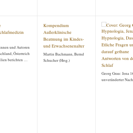
e
Kompendium
chlafmedizin
Außerklinische
Hypnologia, Das 
Beatmung im Kindes-
Etliche Fragen u
und Erwachsenenalter
innen und Autoren
darauf gethane
chland, Österreich
Martin Bachmann, Bernd
Antworten von 
ilien berichten …
Schucher (Hrsg.)
Schlaf
Georg Grau: Jena 1
unveränderter Nac