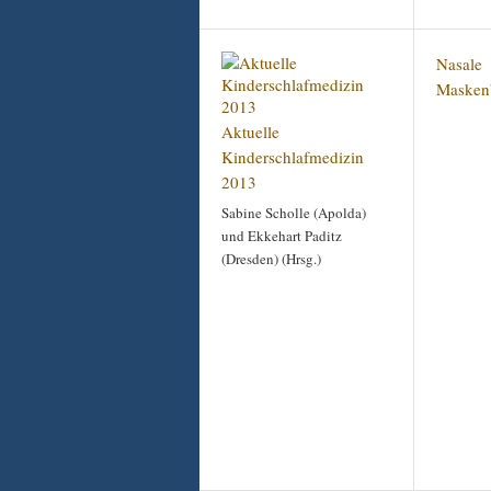
Nasale
Masken
Aktuelle
Kinderschlafmedizin
2013
Sabine Scholle (Apolda)
und Ekkehart Paditz
(Dresden) (Hrsg.)