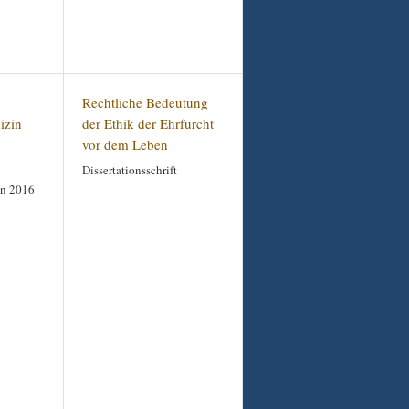
Rechtliche Bedeutung
izin
der Ethik der Ehrfurcht
vor dem Leben
Dissertationsschrift
in 2016