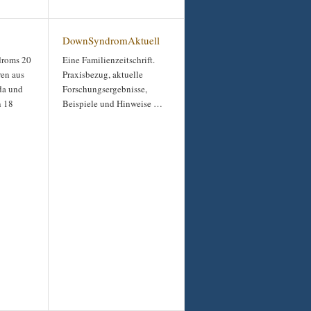
DownSyndromAktuell
droms 20
Eine Familienzeitschrift.
ren aus
Praxisbezug, aktuelle
da und
Forschungsergebnisse,
n 18
Beispiele und Hinweise …