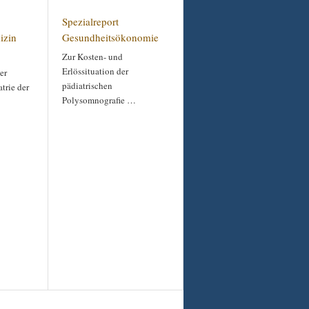
Spezialreport
izin
Gesundheitsökonomie
Zur Kosten- und
Erlössituation der
er
pädiatrischen
trie der
Polysomnografie …