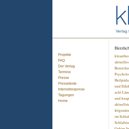
Verlag
Herzli
Projekte
kleanthes
FAQ
aktuelle
Der Verlag
Bereiche
Termine
Psycholo
Presse
Heilpäda
Pressetexte
und Ethi
Internetresponse
acht Län
Tagungen
und knap
Home
aktuellst
folgende
im Schla
Schlafsta
Gehirn I