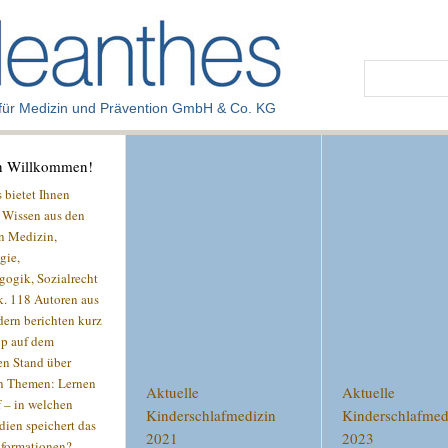
Suchen
nach:
 für Medizin und Prävention GmbH & Co. KG
ch Willkommen!
 bietet Ihnen
s Wissen aus den
n Medizin,
gie,
gogik, Sozialrecht
k. 118 Autoren aus
dern berichten kurz
p auf dem
en Stand über
n Themen: Lernen
Aktuelle
Aktuelle
f – in welchen
Kinderschlafmedizin
Kinderschlafmed
dien speichert das
2021
2023
nformationen?