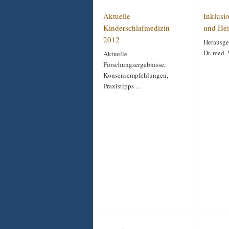
Aktuelle
Inklusi
Kinderschlafmedizin
und Hei
2012
Herausge
Dr. med.
Aktuelle
Forschungsergebnisse,
Konsensempfehlungen,
Praxistipps …