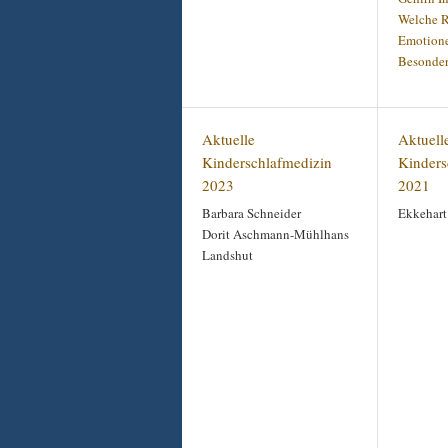
Welche R
Emotion
Besonder
Aktuelle
Aktuell
Kinderschlafmedizin
Kinders
2023
2021
Barbara Schneider
Ekkehart
Dorit Aschmann-Mühlhans
Landshut