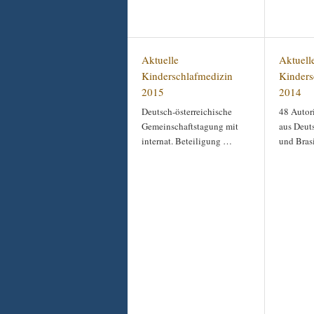
Aktuelle
Aktuell
Kinderschlafmedizin
Kinders
2015
2014
Deutsch-österreichische
48 Autor
Gemeinschaftstagung mit
aus Deuts
internat. Beteiligung …
und Bras