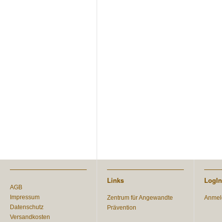
Links
LogIn
AGB
Impressum
Zentrum für Angewandte
Anmel
Datenschutz
Prävention
Versandkosten